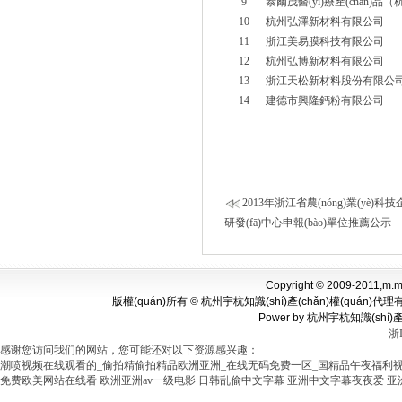
9
泰爾茂醫(yī)療產(chǎn)
10
杭州弘澤新材料有限公司
11
浙江美易膜科技有限公司
12
杭州弘博新材料有限公司
13
浙江天松新材料股份有限公
14
建德市興隆鈣粉有限公司
2013年浙江省農(nóng)業(yè)科技企業
研發(fā)中心申報(bào)單位推薦公示
Copyright © 2009-2011,m.mou
版權(quán)所有 © 杭州宇杭知識(shí)產(chǎn)權(quán)代
Power by
杭州宇杭知識(shí)產
浙I
感谢您访问我们的网站，您可能还对以下资源感兴趣：
潮喷视频在线观看的_偷拍精偷拍精品欧洲亚洲_在线无码免费一区_国精品午夜福利
免费欧美网站在线看
欧洲亚洲av一级电影
日韩乱偷中文字幕
亚洲中文字幕夜夜爱
亚