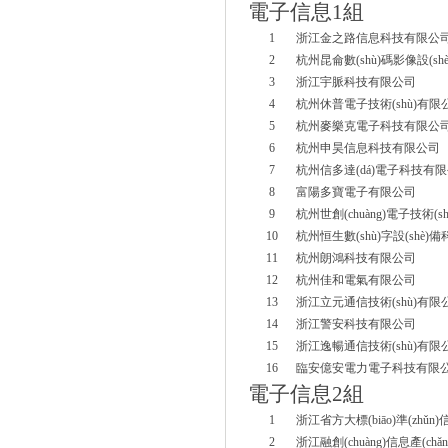
電子信息
1
組
1
浙江金之路信息科技有限公
2
杭州昆侖數(shù)碼影像設(s
3
浙江宇脈科技有限公司
4
杭州休普電子技術(shù)有限
5
杭州麥樂克電子科技有限公
6
杭州申昊信息科技有限公司
7
杭州信多達(dá)電子科技有
8
富陽多寶電子有限公司
9
杭州世創(chuàng)電子技術(s
10
杭州恒生數(shù)字設(shè
11
杭州朗鴻科技有限公司
12
杭州佳和電氣有限公司
13
浙江立元通信技術(shù)有限
14
浙江警安科技有限公司
15
浙江逸暢通信技術(shù)有限
16
臨安億安電力電子科技有限
電子信息
2
組
1
浙江省方大標(biāo)準(zhǔ
2
浙江融創(chuàng)信息產(chǎ