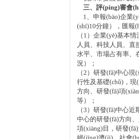
三、評(píng)審會(hu
1
、申報(bào)
(shí)
10
分鐘），匯報(bà
（
1
）企業(yè)基本情況（
人員、科技人員、直
水平、市場占有率、在
況）；
（
2
）研發(fā)中心現(
行性及基礎(chǔ)，現(xiàn
方向、研發(fā)項(xià
等）；
（
3
）研發(fā)中心近期
中心的研發(fā)方向
項(xiàng)目，研發(
經(jīng)濟(jì)、社