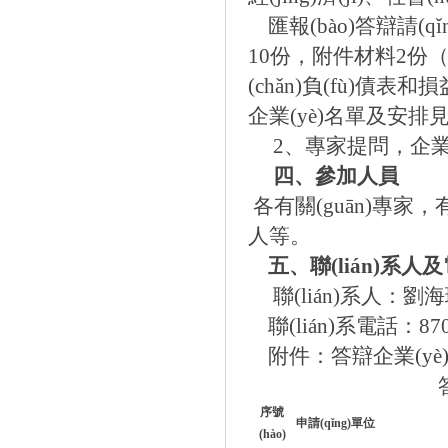
匯報(bào)答辯請(q
10
份，附件材料
2
份（
(chǎn)負(fù)債表和
企業(yè)名單及安排見附件
2
、專家提問，企業
四、參加人員
各有關(guān)專家，有關
人等。
五、聯(lián)系人
聯(lián)系人：劉海
聯(lián)系電話：
87
附件：
答辯企業(yè
序號
申請(qǐng)單位
(hào)