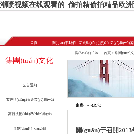
潮喷视频在线观看的_偷拍精偷拍精品欧洲
首頁
關(guān)于我們
新聞動(dòng)態(tài)
業(yè)務(wù)
當(dāng)前位置 ： 首頁 > 集團(tuán)
集團(tuán)文化
公告通知
市專項(xiàng)資金業(yè)務(wù)
集團(tuán)文化
高新技術(shù)產(chǎn)業(yè)
重點(diǎn)項(xiàng)目
關(guān)于召開20