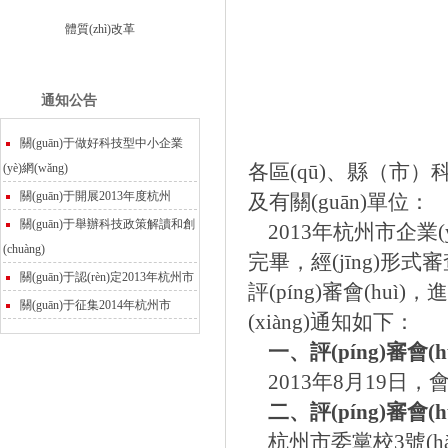
體質(zhì)改革
通知公告
關(guān)于做好科技型中小企業
(yè)網(wǎng)
各區(qū)、縣（市）科技局
關(guān)于開展2013年度杭州
及有關(guān)單位：
關(guān)于舉辦科技政策解讀和創
2013
年杭州市企業(yè
(chuàng)
完畢，經(jīng)形式審查和
關(guān)于認(rèn)定2013年杭州市
評(píng)審會(huì)，進
關(guān)于征集2014年杭州市
(xiàng)通知如下：
一、評(píng)審會(hu
2013
年
8
月
19
日

二、評(píng)審會(
杭州市委黨校
3
號(