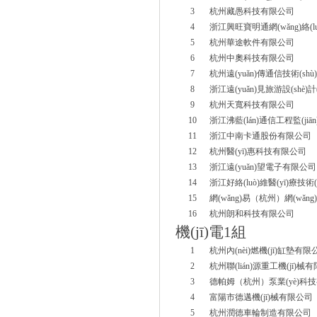
3
杭州藏愚科技有限公司
4
浙江興旺寶明通網(wǎng)絡(l
5
杭州華途軟件有限公司
6
杭州中奧科技有限公司
7
杭州遠(yuǎn)傳通信技術(sh
8
浙江遠(yuǎn)見旅游設(shè)計
9
杭州天寬科技有限公司
10
浙江沸藍(lán)通信工程監(ji
11
浙江中南卡通股份有限公司
12
杭州醫(yī)惠科技有限公司
13
浙江遠(yuǎn)望電子有限公司
14
浙江好絡(luò)維醫(yī)療技術
15
網(wǎng)易（杭州）網(wǎng
16
杭州朗和科技有限公司
機(jī)電
1
組
1
杭州內(nèi)燃機(jī)缸墊有限
2
杭州聯(lián)源重工機(jī)械
3
德帕姆（杭州）泵業(yè)科
4
富陽市德邁機(jī)械有限公司
5
杭州潤德車輪制造有限公司