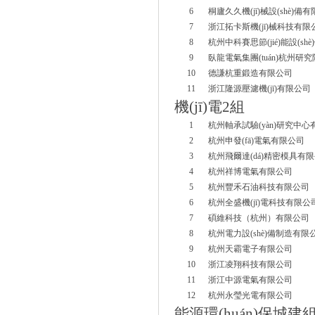
6
桐廬久久機(jī)械設(shè)備
7
浙江拓卡斯機(jī)械科技有限
8
杭州中科賽思節(jié)能設(sh
9
臥龍電氣集團(tuán)杭州研
10
德謙杭重鍛造有限公司
11
浙江隆源壓濾機(jī)有限公司
機(jī)電
2
組
1
杭州軸承試驗(yàn)研究中
2
杭州申發(fā)電氣有限公司
3
杭州飛爾達(dá)精密模具有
4
杭州祥博電氣有限公司
5
杭州豐禾石油科技有限公司
6
杭州全盛機(jī)電科技有限公
7
碩維科技（杭州）有限公司
8
杭州電力設(shè)備制造有限
9
杭州天霸電子有限公司
10
浙江凌翔科技有限公司
11
浙江中源電氣有限公司
12
杭州永瑩光電有限公司
能源環(huán)保城建