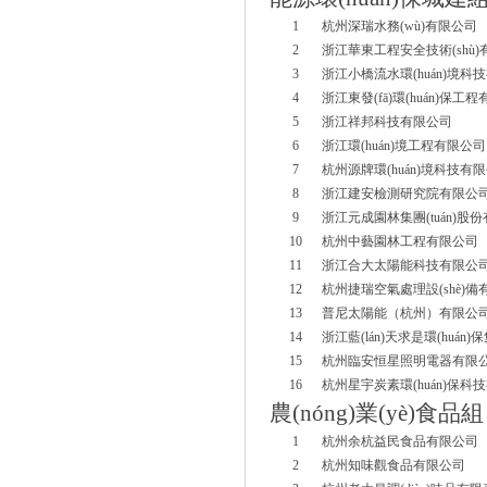
1
杭州深瑞水務(wù)有限公司
2
浙江華東工程安全技術(shù
3
浙江小橋流水環(huán)境科
4
浙江東發(fā)環(huán)保工
5
浙江祥邦科技有限公司
6
浙江環(huán)境工程有限公司
7
杭州源牌環(huán)境科技有
8
浙江建安檢測研究院有限公
9
浙江元成園林集團(tuán)股
10
杭州中藝園林工程有限公司
11
浙江合大太陽能科技有限公
12
杭州捷瑞空氣處理設(shè)備
13
普尼太陽能（杭州）有限公
14
浙江藍(lán)天求是環(huán)
15
杭州臨安恒星照明電器有限
16
杭州星宇炭素環(huán)保科
農(nóng)業(yè)食品組
1
杭州余杭益民食品有限公司
2
杭州知味觀食品有限公司