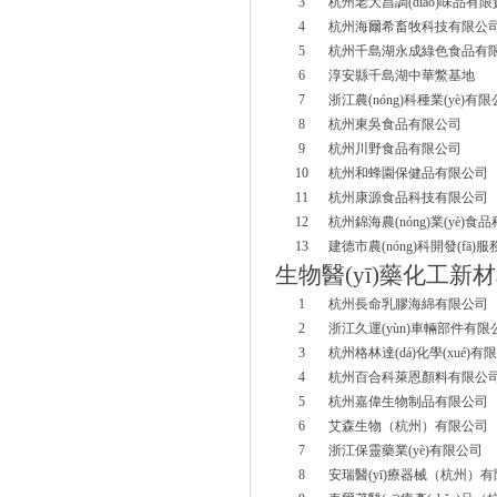
3
杭州老大昌調(diào)味品有限責
4
杭州海爾希畜牧科技有限公
5
杭州千島湖永成綠色食品有
6
淳安縣千島湖中華鱉基地
7
浙江農(nóng)科種業(yè)有
8
杭州東吳食品有限公司
9
杭州川野食品有限公司
10
杭州和蜂園保健品有限公司
11
杭州康源食品科技有限公司
12
杭州錦海農(nóng)業(yè)
13
建德市農(nóng)科開發(fā)服
生物醫(yī)藥化工新
1
杭州長命乳膠海綿有限公司
2
浙江久運(yùn)車輛部件有限
3
杭州格林達(dá)化學(xué)有
4
杭州百合科萊恩顏料有限公
5
杭州嘉偉生物制品有限公司
6
艾森生物（杭州）有限公司
7
浙江保靈藥業(yè)有限公司
8
安瑞醫(yī)療器械（杭州）